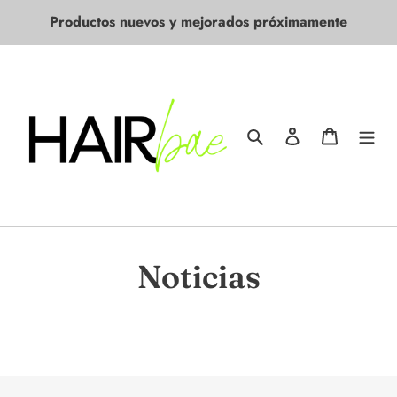
Ir
Productos nuevos y mejorados próximamente
directamente
al
contenido
Buscar
Ingresar
Carrito
Noticias