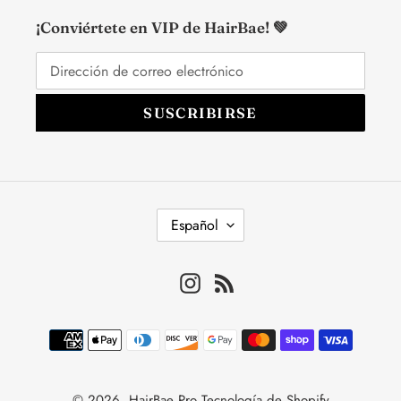
¡Conviértete en VIP de HairBae! 💚
SUSCRIBIRSE
I
Español
D
I
Instagram
RSS
O
M
A
Métodos
de
pago
© 2026,
HairBae Pro
Tecnología de Shopify